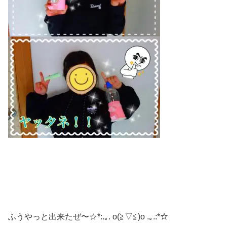
ふうやっと出来たぜ〜☆*:.｡. o(≧▽≦)o .｡.:*☆