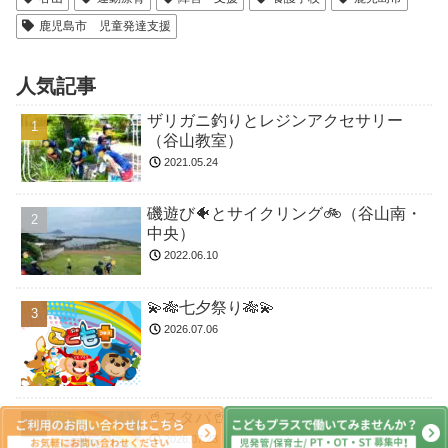
鹿児島市 児童発達支援
人気記事
ザリガニ釣りとレジンアクセサリー
（谷山教室）
2021.05.24
磯遊び🐠とサイクリング🚲（谷山南・
中央）
2022.06.10
💫🎋七夕祭り🎋💫
2026.07.06
🥤スタバ🥤
2026.07.23