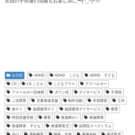
次回の子供達の活躍もお楽しみに〜(^_−)−☆
未分類
ADHD
ADHD こども
ADHD 子ども
LD
LD こども
こどもプラス
アスペルガー
アスペルガー症候群
ダウン症
デイサービス
不登校
二次障害
児童発達支援
制作活動
学習障害
工作
放デイ
放課後等デイ
放課後等デイサービス
教育
特別支援学校
療育
発達障がい
発達障害
発達障害 子ども
発達障害児
自閉症スペクトラム
谷山
運動療育
障害 支援
養護学校
鹿児島市