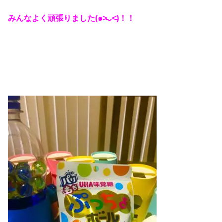
みんなよく頑張りました(๑˃̵ᴗ˂̵)！！