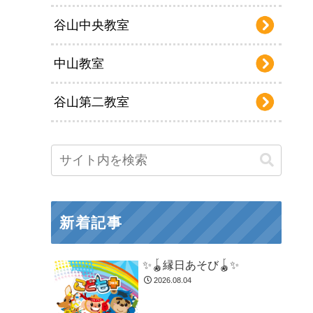
谷山中央教室
中山教室
谷山第二教室
新着記事
✨🪀縁日あそび🪀✨
2026.08.04