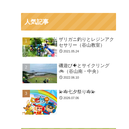
人気記事
ザリガニ釣りとレジンアク
セサリー（谷山教室）
2021.05.24
磯遊び🐠とサイクリング
🚲（谷山南・中央）
2022.06.10
💫🎋七夕祭り🎋💫
2026.07.06