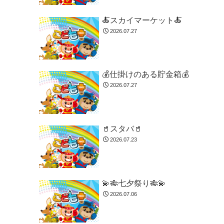
🍝スカイマーケット🍝
2026.07.27
💰仕掛けのある貯金箱💰
2026.07.27
🥤スタバ🥤
2026.07.23
💫🎋七夕祭り🎋💫
2026.07.06