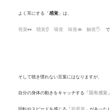
感覚
よく耳にする「
」は、
視覚
聴覚
👂
嗅覚 味覚
👄
触覚
🖐
👀
で
そして聴き慣れない言葉にはなりますが、
固有感覚
自分の身体の動きをキャッチする「
前庭覚
回転やスピードを感じる「
」があった