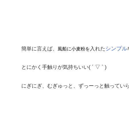
シンプル
簡単に言えば、
入れた
風船に小麦粉を
とにかく手触りが気持ちいい
( ´ ▽ ` )
にぎにぎ、むぎゅっと、ずっーっと触っていら