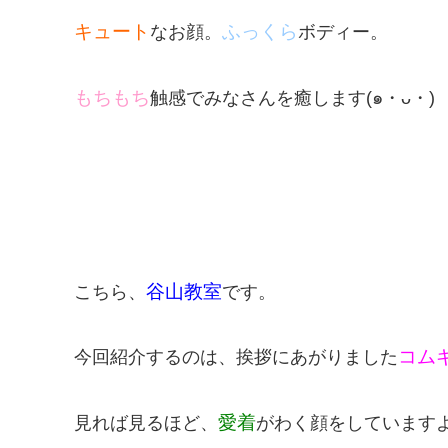
キュート
ふっくら
なお顔。
ボディー。
もちもち
触感でみなさんを癒します(๑・ᴗ・)
谷山教室
こちら、
です。
コム
今回紹介するのは、挨拶にあがりました
愛着
見れば見るほど、
がわく顔をしています