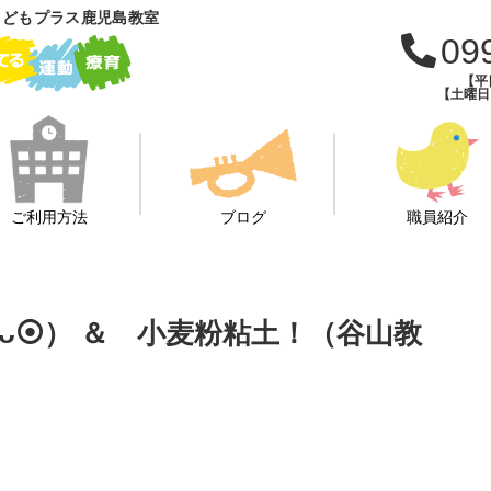
こどもプラス鹿児島教室
09
【平日
【土曜日・
ご利用方法
ブログ
職員紹介
ᴗ⦿） ＆ 小麦粉粘土！（谷山教