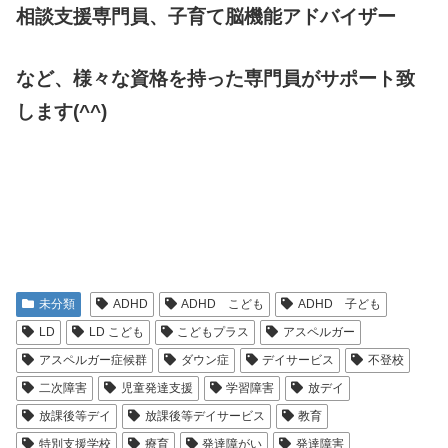
相談支援専門員、
子育て脳機能アドバイザー
など、様々な資格を持った専門員がサポート致
します(^^)
未分類
ADHD
ADHD こども
ADHD 子ども
LD
LD こども
こどもプラス
アスペルガー
アスペルガー症候群
ダウン症
デイサービス
不登校
二次障害
児童発達支援
学習障害
放デイ
放課後等デイ
放課後等デイサービス
教育
特別支援学校
療育
発達障がい
発達障害