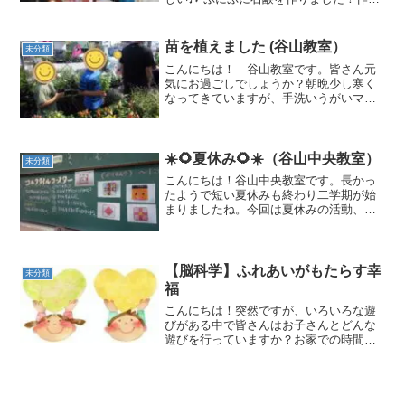
方は簡単！沸かした精製水 約15gに、ゼ
ラチン5g & ボディソープ 80g を混ぜ
て流し込むだけ。色付けには食紅...
苗を植えました (谷山教室）
未分類
こんにちは！ 谷山教室です。皆さん元
気にお過ごしでしょうか？朝晩少し寒く
なってきていますが、手洗いうがいマス
クをしっかりして体調に気を付けてくだ
さいね。さて、今回はお庭の花壇作り、
苗植えから成長までの紹介です。夏休み
前からお庭作りをご近所の...
☀️🌻夏休み🌻☀️（谷山中央教室）
未分類
こんにちは！谷山中央教室です。長かっ
たようで短い夏休みも終わり二学期が始
まりましたね。今回は夏休みの活動、最
終編を紹介したいと思います♪💠ガラスタ
イルコースター💠南薩少年自然の家まで
キラキラ光る海を眺めながら束の間のド
ライブを楽しみます到着...
【脳科学】ふれあいがもたらす幸
未分類
福
こんにちは！突然ですが、いろいろな遊
びがある中で皆さんはお子さんとどんな
遊びを行っていますか？お家での時間を
過ごすとき、お子さんの一番の遊び相手
といえば、お父さん、お母さん、そして
兄弟、姉妹になりますね。親子でのふれ
あい遊びを行ったことはあ...