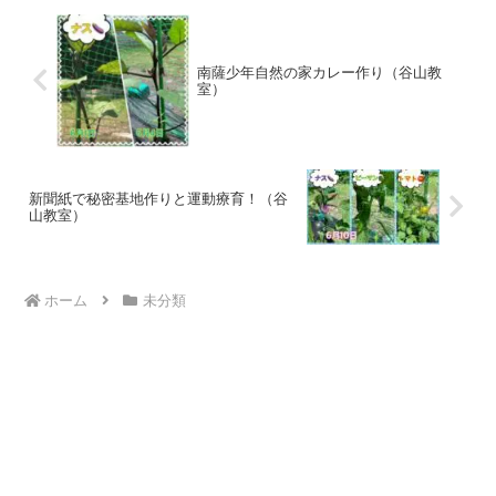
南薩少年自然の家カレー作り（谷山教
室）
新聞紙で秘密基地作りと運動療育！（谷
山教室）
ホーム
未分類