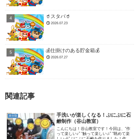
🥤スタバ🥤
2026.07.23
💰仕掛けのある貯金箱💰
2026.07.27
関連記事
手洗いが楽しくなる！ぷにぷに石
未分類
鹸制作（谷山教室）
こんにちは！谷山教室です！今回は、“作
って楽しい♪” “触って楽しい♫” “眺めて楽
しい🎶”ぷにぷに石鹸を作りました！作り