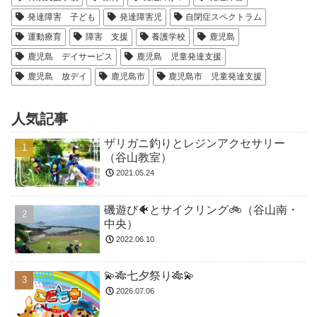
発達障害 子ども
発達障害児
自閉症スペクトラム
運動療育
障害 支援
養護学校
鹿児島
鹿児島 デイサービス
鹿児島 児童発達支援
鹿児島 放デイ
鹿児島市
鹿児島市 児童発達支援
人気記事
ザリガニ釣りとレジンアクセサリー
（谷山教室）
2021.05.24
磯遊び🐠とサイクリング🚲（谷山南・
中央）
2022.06.10
💫🎋七夕祭り🎋💫
2026.07.06