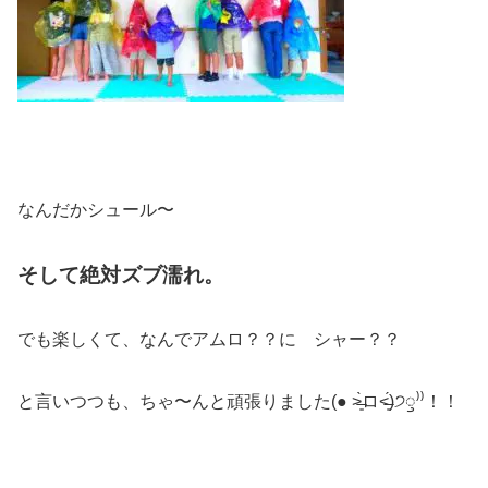
なんだかシュール〜
そして絶対ズブ濡れ。
でも楽しくて、なんでアムロ？？に シャー？？
と言いつつも、ちゃ〜んと頑張りました(● ˃̶͈̀ロ˂̶͈́)੭ꠥ⁾⁾！！