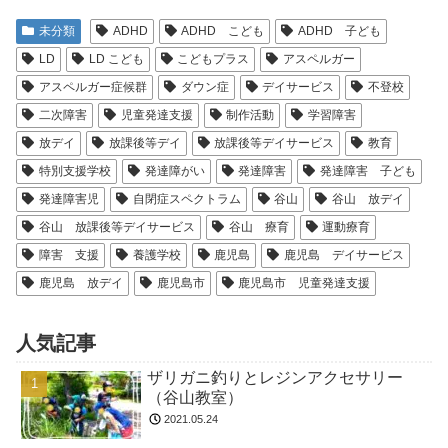
未分類
ADHD
ADHD こども
ADHD 子ども
LD
LD こども
こどもプラス
アスペルガー
アスペルガー症候群
ダウン症
デイサービス
不登校
二次障害
児童発達支援
制作活動
学習障害
放デイ
放課後等デイ
放課後等デイサービス
教育
特別支援学校
発達障がい
発達障害
発達障害 子ども
発達障害児
自閉症スペクトラム
谷山
谷山 放デイ
谷山 放課後等デイサービス
谷山 療育
運動療育
障害 支援
養護学校
鹿児島
鹿児島 デイサービス
鹿児島 放デイ
鹿児島市
鹿児島市 児童発達支援
人気記事
ザリガニ釣りとレジンアクセサリー
（谷山教室）
2021.05.24