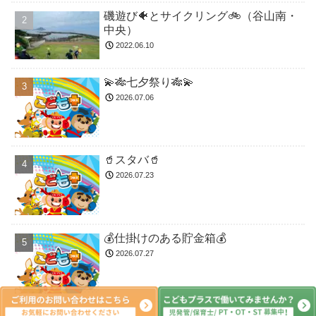
磯遊び🐠とサイクリング🚲（谷山南・
中央）
2022.06.10
💫🎋七夕祭り🎋💫
2026.07.06
🥤スタバ🥤
2026.07.23
💰仕掛けのある貯金箱💰
2026.07.27