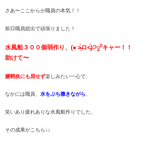
さあ〜ここからが職員の本気！！
前日職員総出で頑張りました！
水風船３００個弱作り、(● ˃̶͈̀ロ˂̶͈́)੭ꠥ⁾⁾キャー！！
助けて〜
腱鞘炎にも屈せず
楽しみたい一心で、
なかには職員、
水をぶち撒きながら
、
笑いあり疲れありな水風船作りでした。
その成果がこちら↓↓‍