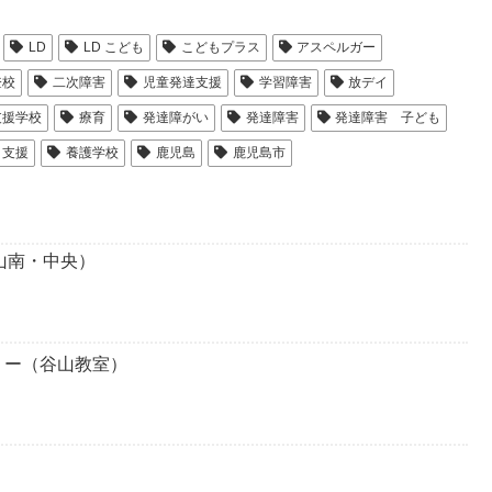
LD
LD こども
こどもプラス
アスペルガー
登校
二次障害
児童発達支援
学習障害
放デイ
支援学校
療育
発達障がい
発達障害
発達障害 子ども
 支援
養護学校
鹿児島
鹿児島市
山南・中央）
リー（谷山教室）