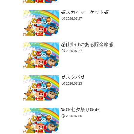
🍝スカイマーケット🍝
2026.07.27
💰仕掛けのある貯金箱💰
2026.07.27
🥤スタバ🥤
2026.07.23
💫🎋七夕祭り🎋💫
2026.07.06