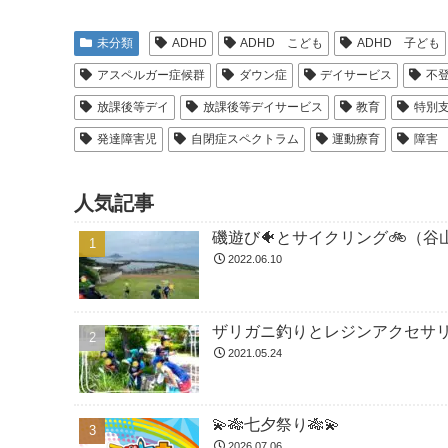
未分類
ADHD
ADHD こども
ADHD 子ども
アスペルガー症候群
ダウン症
デイサービス
不
放課後等デイ
放課後等デイサービス
教育
特別
発達障害児
自閉症スペクトラム
運動療育
障害
人気記事
磯遊び🐠とサイクリング🚲（谷
2022.06.10
ザリガニ釣りとレジンアクセサ
2021.05.24
💫🎋七夕祭り🎋💫
2026.07.06