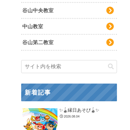
谷山中央教室
中山教室
谷山第二教室
新着記事
✨🪀縁日あそび🪀✨
2026.08.04