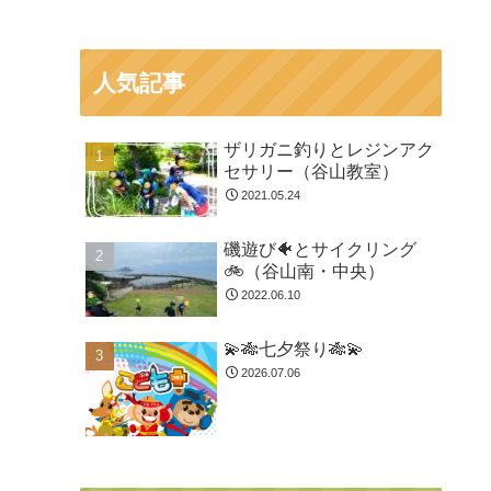
人気記事
ザリガニ釣りとレジンアク
セサリー（谷山教室）
2021.05.24
磯遊び🐠とサイクリング
🚲（谷山南・中央）
2022.06.10
💫🎋七夕祭り🎋💫
2026.07.06