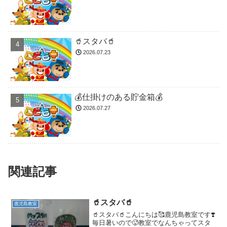
🥤スタバ🥤
2026.07.23
💰仕掛けのある貯金箱💰
2026.07.27
関連記事
🥤スタバ🥤
鹿児島教室
🥤スタバ🥤こんにちは🥰鹿児島教室です❣️
毎日暑いので🥵教室でなんちゃってスタ