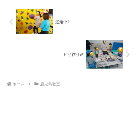
逃走中‼️
ピザ作り🍕
ホーム
鹿児島教室