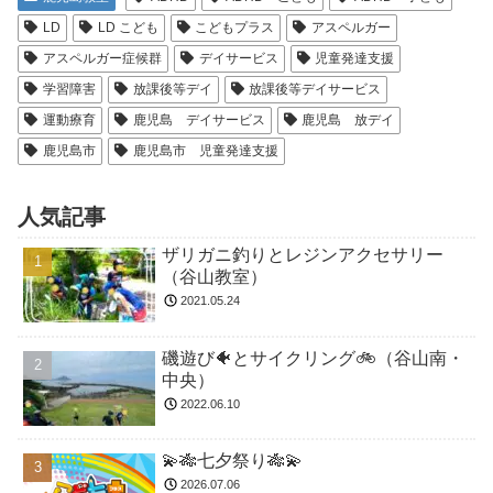
LD
LD こども
こどもプラス
アスペルガー
アスペルガー症候群
デイサービス
児童発達支援
学習障害
放課後等デイ
放課後等デイサービス
運動療育
鹿児島 デイサービス
鹿児島 放デイ
鹿児島市
鹿児島市 児童発達支援
人気記事
ザリガニ釣りとレジンアクセサリー
（谷山教室）
2021.05.24
磯遊び🐠とサイクリング🚲（谷山南・
中央）
2022.06.10
💫🎋七夕祭り🎋💫
2026.07.06