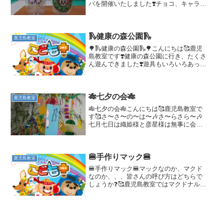
バを開催いたしました❣️チョコ、キャラメ
ル、スイカのフラペチーノやスコーンを
作りました❣️まずはフラペチーノを入れる
Myカップのラベルを作ります🥰どんなラ
ベルにしよ...
🛝健康の森公園🛝
鹿児島教室
🌳🛝健康の森公園🛝🌳こんにちは🥰鹿児
島教室です❣️健康の森公園に行き、たくさ
ん遊んできました❣️遊具もいろいろあって
とっても楽しい公園です😍まずは昼食で
す🍱お友達と一緒に楽しく食事をしまし
た❣️大好きなおかずとご飯を食べて元気に
なりました❣...
🎋七夕の会🎋
鹿児島教室
🎋七夕の会🎋こんにちは🥰鹿児島教室で
す🥰さ〜さ〜の〜は〜🎶さ〜らさら〜🎶
七月七日は織姫様と彦星様は無事に会え
たかなぁ〜💕✨鹿児島教室では七夕の会
をしました❣️みんなステキな願い事をして
いました🌟 まずはゼリー作りです✨
果物を小さく切って小...
🍔手作りマック🍔
鹿児島教室
🍔手作りマック🍔マックなのか、マクド
なのか、、、皆さんの呼び方はどちらで
しょうか❓🥰鹿児島教室ではマクドナルド
をマックと呼んでいます❣️🥰鹿児島教室の
児童が「マック食べたいなぁ😍」と言う
ので手作りマックを開催しました❣️🥰パテ
は挽肉を各自で...