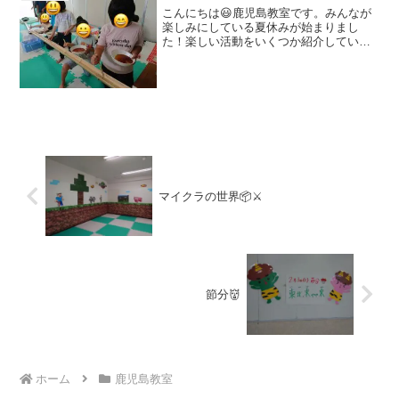
こんにちは😃鹿児島教室です。みんなが
楽しみにしている夏休みが始まりまし
た！楽しい活動をいくつか紹介していき
たいと思います！まずは『流しそうめ
ん』です！職員で竹を山奥に取りに行
き、ナタで割って、そうめんを流す台を
作りました！当日の組み立てや準...
マイクラの世界📦⚔️
節分👹
ホーム
鹿児島教室