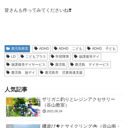
皆さんも作ってみてくださいね❣️
鹿児島教室
ADHD
ADHD こども
ADHD 子ども
LD
こどもプラス
学習障害
放課後等デイ
放課後等デイサービス
鹿児島
鹿児島 デイサービス
鹿児島 放デイ
鹿児島市 児童発達支援
人気記事
ザリガニ釣りとレジンアクセサリー
（谷山教室）
2021.05.24
磯遊び🐠とサイクリング🚲（谷山南・