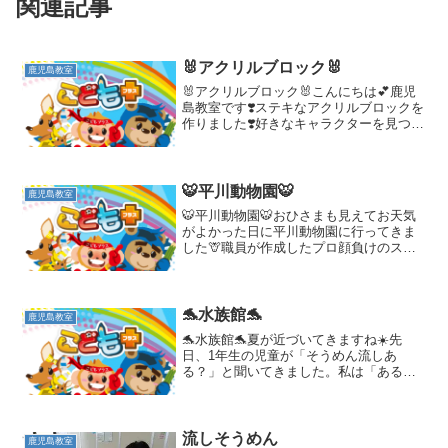
関連記事
🐰アクリルブロック🐰
鹿児島教室
🐰アクリルブロック🐰こんにちは💕鹿児
島教室です❣️ステキなアクリルブロックを
作りました❣️好きなキャラクターを見つけ
て印刷💕それを除光液で転写シートに写
しアクリルスタンドに貼っていきまし
た❣️ 薄いシートがうまく剥がせないな
ぁ〜😭紙をやぶか...
🐯平川動物園🐯
鹿児島教室
🐯平川動物園🐯おひさまも見えてお天気
がよかった日に平川動物園に行ってきま
した🦒職員が作成したプロ顔負けのスタ
ンプラリーを使って園内を散策しながら
取り組んでもらいました❣️全部問題が解け
ると、鹿児島教室で使える学習時間の1回
免除券をご褒美とし...
🐬水族館🐬
鹿児島教室
🐬水族館🐬夏が近づいてきますね☀️先
日、1年生の児童が「そうめん流しあ
る？」と聞いてきました。私は「ある
よ〜💕7月と8月にあるから来てね〜💕」
と明るく答えると「先生もそうめんと一
緒に流れて」と返事がきました。私の頭
が前向きな解釈をせず若干シ...
流しそうめん
鹿児島教室