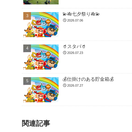
💫🎋七夕祭り🎋💫
2026.07.06
🥤スタバ🥤
2026.07.23
💰仕掛けのある貯金箱💰
2026.07.27
関連記事