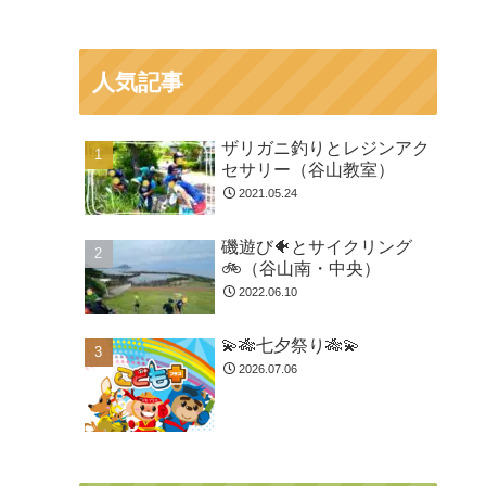
人気記事
ザリガニ釣りとレジンアク
セサリー（谷山教室）
2021.05.24
磯遊び🐠とサイクリング
🚲（谷山南・中央）
2022.06.10
💫🎋七夕祭り🎋💫
2026.07.06