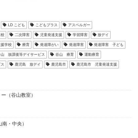
LD こども
こどもプラス
アスペルガー
登校
二次障害
児童発達支援
学習障害
放デイ
支援学校
療育
発達障がい
発達障害
発達障害 子ども
谷山 放課後等デイサービス
谷山 療育
運動療育
ビス
鹿児島 放デイ
鹿児島市
鹿児島市 児童発達支援
リー（谷山教室）
山南・中央）