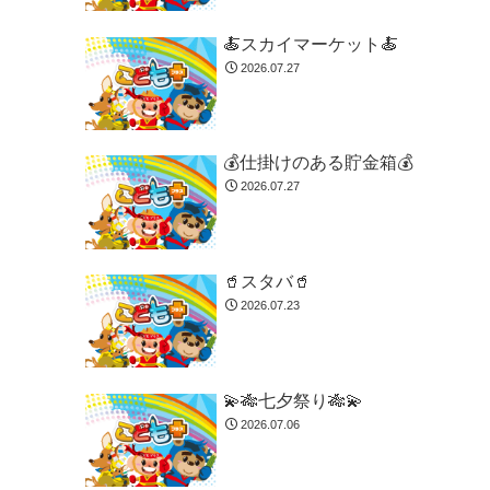
🍝スカイマーケット🍝
2026.07.27
💰仕掛けのある貯金箱💰
2026.07.27
🥤スタバ🥤
2026.07.23
💫🎋七夕祭り🎋💫
2026.07.06