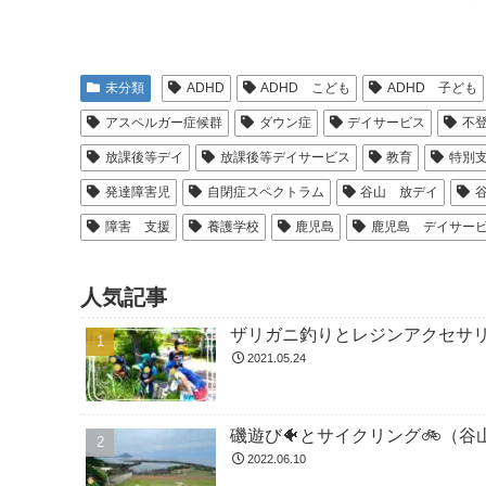
未分類
ADHD
ADHD こども
ADHD 子ども
アスペルガー症候群
ダウン症
デイサービス
不
放課後等デイ
放課後等デイサービス
教育
特別
発達障害児
自閉症スペクトラム
谷山 放デイ
障害 支援
養護学校
鹿児島
鹿児島 デイサー
人気記事
ザリガニ釣りとレジンアクセサ
2021.05.24
磯遊び🐠とサイクリング🚲（谷
2022.06.10