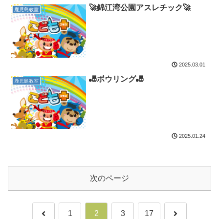
🚀錦江湾公園アスレチック🚀
鹿児島教室
2025.03.01
🎳ボウリング🎳
鹿児島教室
2025.01.24
次のページ
前
次
1
2
3
17