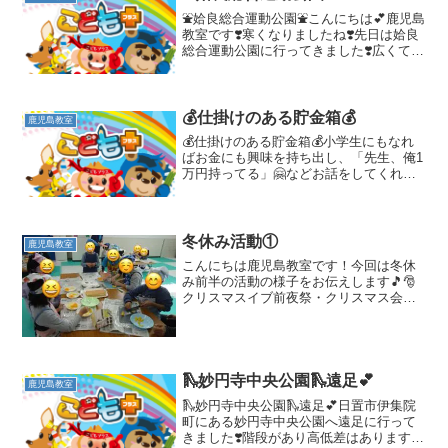
⛲️姶良総合運動公園⛲️こんにちは💕鹿児島
教室です❣️寒くなりましたね❣️先日は姶良
総合運動公園に行ってきました❣️広くて遊
具がたくさんあってとっても楽しい公園
でした❣️まずは、注意事項などを聞きます
⭐️してはいけないこと、気をつけること
な...
💰仕掛けのある貯金箱💰
鹿児島教室
💰仕掛けのある貯金箱💰小学生にもなれ
ばお金にも興味を持ち出し、「先生、俺1
万円持ってる」🤗などお話をしてくれる
ことがあります🥰お金持ちですね💕今回
は大事なお金を保管する仕掛けのある貯
金箱を作りました❣️実際に作ってみた貯金
箱を囲んで興味津々...
冬休み活動①
鹿児島教室
こんにちは鹿児島教室です！今回は冬休
み前半の活動の様子をお伝えします🎵🎅
クリスマスイブ前夜祭・クリスマス会🎄
冬休み入って最初のイベントはこどもた
ちが楽しみにしているクリスマス🎄活
動！！！今年は、2回に分けて前夜祭とク
リスマス会を行いました🎵...
🛝妙円寺中央公園🛝遠足💕
鹿児島教室
🛝妙円寺中央公園🛝遠足💕日置市伊集院
町にある妙円寺中央公園へ遠足に行って
きました❣️階段があり高低差はありますが