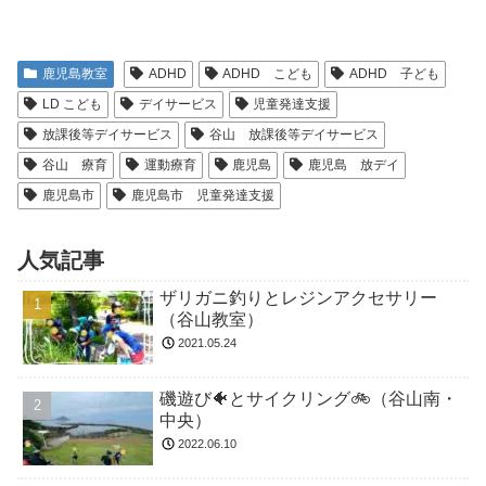
鹿児島教室
ADHD
ADHD こども
ADHD 子ども
LD こども
デイサービス
児童発達支援
放課後等デイサービス
谷山 放課後等デイサービス
谷山 療育
運動療育
鹿児島
鹿児島 放デイ
鹿児島市
鹿児島市 児童発達支援
人気記事
ザリガニ釣りとレジンアクセサリー
（谷山教室）
2021.05.24
磯遊び🐠とサイクリング🚲（谷山南・
中央）
2022.06.10