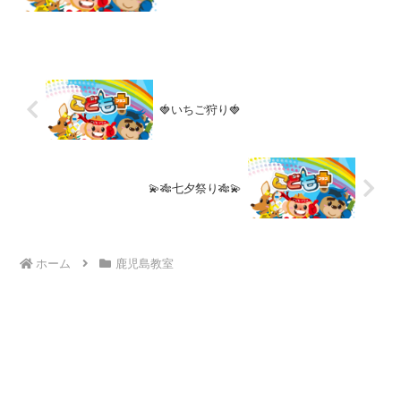
ロングローラー滑り台や遊具が豊富にあ
り見守りもしやすく過ごしやすい公園で
した💕 自分の好きなお菓子も300円程
度で持ってきてい...
🍓いちご狩り🍓
💫🎋七夕祭り🎋💫
ホーム
鹿児島教室