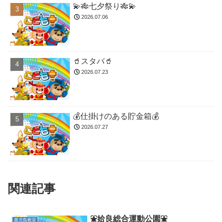
💫🎋七夕祭り🎋💫
2026.07.06
🥤スタバ🥤
2026.07.23
💰仕掛けのある貯金箱💰
2026.07.27
関連記事
⛲️姶良総合運動公園⛲️
鹿児島教室