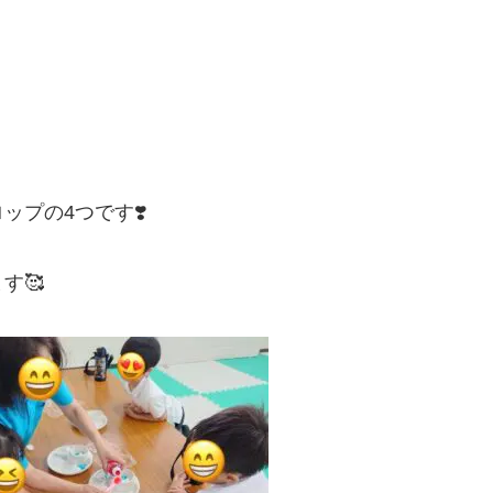
プの4つです❣️
す🥰