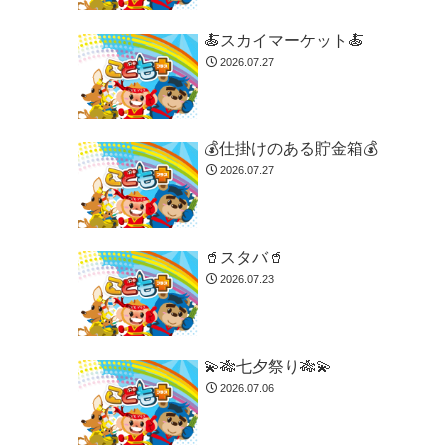
🍝スカイマーケット🍝
2026.07.27
💰仕掛けのある貯金箱💰
2026.07.27
🥤スタバ🥤
2026.07.23
💫🎋七夕祭り🎋💫
2026.07.06