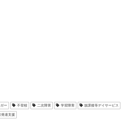
ルガー
不登校
二次障害
学習障害
放課後等デイサービス
童発達支援