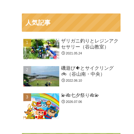
人気記事
ザリガニ釣りとレジンアク
セサリー（谷山教室）
2021.05.24
磯遊び🐠とサイクリング
🚲（谷山南・中央）
2022.06.10
💫🎋七夕祭り🎋💫
2026.07.06