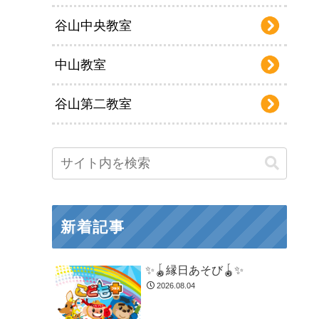
谷山中央教室
中山教室
谷山第二教室
新着記事
✨🪀縁日あそび🪀✨
2026.08.04