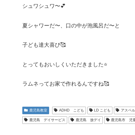
シュワシュワ〜💕
夏シャワーだ〜、口の中が泡風呂だ〜と
子ども達大喜び🥰
とってもおいしくいただきました⭐️
ラムネってお家で作れるんですね🥰
鹿児島教室
ADHD こども
LD こども
アスペ
鹿児島 デイサービス
鹿児島 放デイ
鹿児島市 児