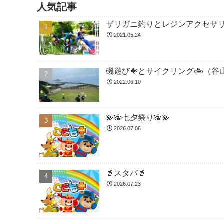
人気記事
ザリガニ釣りとレジンアクセサ
2021.05.24
磯遊び🐠とサイクリング🚲（谷
2022.06.10
💫🎋七夕祭り🎋💫
2026.07.06
🥤スタバ🥤
2026.07.23