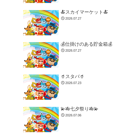
🍝スカイマーケット🍝
2026.07.27
💰仕掛けのある貯金箱💰
2026.07.27
🥤スタバ🥤
2026.07.23
💫🎋七夕祭り🎋💫
2026.07.06