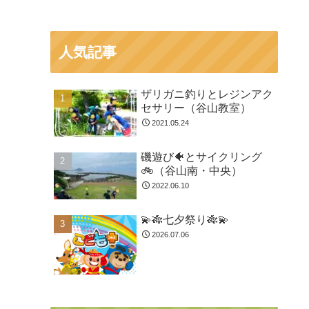
人気記事
ザリガニ釣りとレジンアク
セサリー（谷山教室）
2021.05.24
磯遊び🐠とサイクリング
🚲（谷山南・中央）
2022.06.10
💫🎋七夕祭り🎋💫
2026.07.06