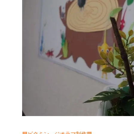
🟦ピクミン ジオラマ制作🟥