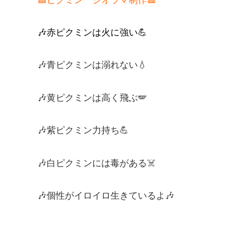
🎶赤ピクミンは火に強い💪
🎶青ピクミンは溺れない💧
🎶黄ピクミンは高く飛ぶ🪽
🎶紫ピクミン力持ち💪
🎶白ピクミンには毒がある☠️
🎶個性がイロイロ生きているよ🎶