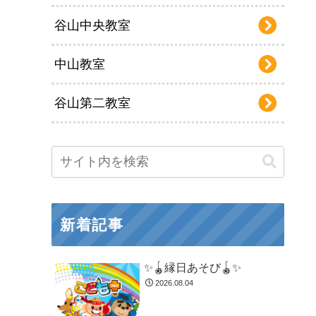
谷山中央教室
中山教室
谷山第二教室
新着記事
✨🪀縁日あそび🪀✨
2026.08.04